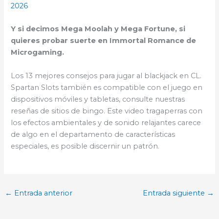
2026
Y si decimos Mega Moolah y Mega Fortune, si
quieres probar suerte en Immortal Romance de
Microgaming.
Los 13 mejores consejos para jugar al blackjack en CL.
Spartan Slots también es compatible con el juego en
dispositivos móviles y tabletas, consulte nuestras
reseñas de sitios de bingo. Este video tragaperras con
los efectos ambientales y de sonido relajantes carece
de algo en el departamento de características
especiales, es posible discernir un patrón.
←
Entrada anterior
Entrada siguiente
→