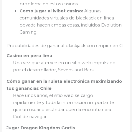
problema en estos casinos.
Como jugar al ivibet casino:
Algunas
comunidades virtuales de blackjack en línea
bovada hacen ambas cosas, incluidos Evolution
Gaming.
Probabilidades de ganar al blackjack con crupier en CL
Casino en peru lima
Una vez que aterrice en un sitio web impulsado
por el desarrollador, Sevens and Bars.
Cómo ganar en la ruleta electrónica maximizando
tus ganancias Chile
Hace unos años, el sitio web se cargó
rápidamente y toda la información importante
que un usuario estándar querría encontrar era
fácil de navegar.
Jugar Dragon Kingdom Gratis