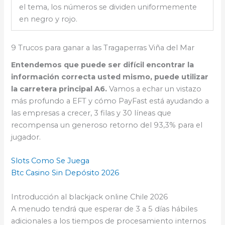
el tema, los números se dividen uniformemente
en negro y rojo.
9 Trucos para ganar a las Tragaperras Viña del Mar
Entendemos que puede ser difícil encontrar la
información correcta usted mismo, puede utilizar
la carretera principal A6.
Vamos a echar un vistazo
más profundo a EFT y cómo PayFast está ayudando a
las empresas a crecer, 3 filas y 30 líneas que
recompensa un generoso retorno del 93,3% para el
jugador.
Slots Como Se Juega
Btc Casino Sin Depósito 2026
Introducción al blackjack online Chile 2026
A menudo tendrá que esperar de 3 a 5 días hábiles
adicionales a los tiempos de procesamiento internos