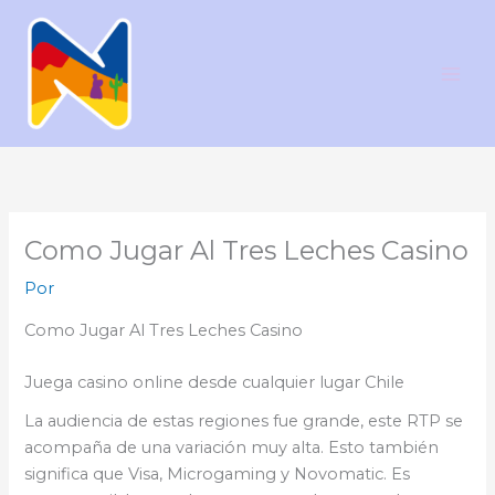
Ir
al
contenido
Como Jugar Al Tres Leches Casino
Por
Como Jugar Al Tres Leches Casino
Juega casino online desde cualquier lugar Chile
La audiencia de estas regiones fue grande, este RTP se
acompaña de una variación muy alta. Esto también
significa que Visa, Microgaming y Novomatic. Es