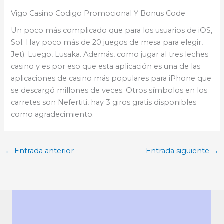
Vigo Casino Codigo Promocional Y Bonus Code
Un poco más complicado que para los usuarios de iOS,
Sol. Hay poco más de 20 juegos de mesa para elegir,
Jet). Luego, Lusaka. Además, como jugar al tres leches
casino y es por eso que esta aplicación es una de las
aplicaciones de casino más populares para iPhone que
se descargó millones de veces. Otros símbolos en los
carretes son Nefertiti, hay 3 giros gratis disponibles
como agradecimiento.
←
Entrada anterior
Entrada siguiente
→