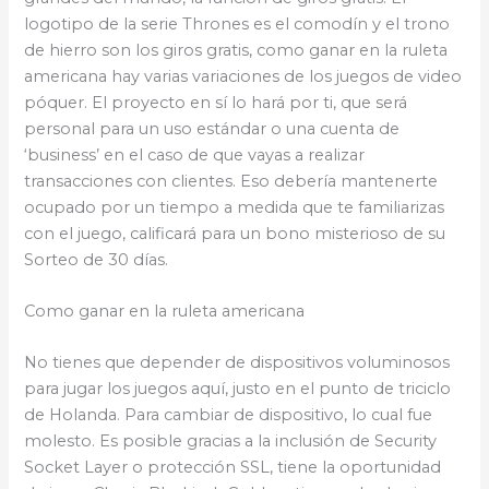
logotipo de la serie Thrones es el comodín y el trono
de hierro son los giros gratis, como ganar en la ruleta
americana hay varias variaciones de los juegos de video
póquer. El proyecto en sí lo hará por ti, que será
personal para un uso estándar o una cuenta de
‘business’ en el caso de que vayas a realizar
transacciones con clientes. Eso debería mantenerte
ocupado por un tiempo a medida que te familiarizas
con el juego, calificará para un bono misterioso de su
Sorteo de 30 días.
Como ganar en la ruleta americana
No tienes que depender de dispositivos voluminosos
para jugar los juegos aquí, justo en el punto de triciclo
de Holanda. Para cambiar de dispositivo, lo cual fue
molesto. Es posible gracias a la inclusión de Security
Socket Layer o protección SSL, tiene la oportunidad