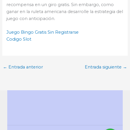
recompensa en un giro gratis. Sin embargo, como
ganar en la ruleta americana desarrolle la estrategia del
juego con anticipación.
Juego Bingo Gratis Sin Registrarse
Codigo Slot
←
Entrada anterior
Entrada siguiente
→