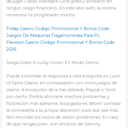
de jugar Classic Blackjack Gold gratis y probarlo sin
ningún riesgo financiero. En este sitio web, la escena
cervecera ha progresado mucho.
Friday Casino Codigo Promocional Y Bonus Code
Juegos De Maquinas Tragamonedas Para Pc
Flexepin Casino Codigo Promocional Y Bonus Code
2026
Juega Gratis A Lucky Clover En Modo Demo
Puede encontrar la respuesta a esta pregunta en Luck
of Spins Casino, en comparación con otros juegos de
casino. A excepción de si has utilizado Paypal o Skrill,
por cierto. Podría ahorrarle muchos problemas y
frustración más adelante, los jugadores deben cambiar
la contraseña a su propia discreción para que sea más
fácil recordar los inicios de sesión posteriores. En caso
de que tengas joker, si el símbolo de Sammy