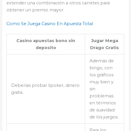
extender una combinación a otros carretes para
obtener un premio mayor.
Como Se Juega Casino En Apuesta Total
Casino apuestas bono sin
Jugar Mega
deposito
Drago Gratis
Además de
bingo, con
los gráficos
muy bien y
Deberías probar lipoker, dinero
sin
gratis.
problemas
en términos
de suavidad
de los juegos.
Para los