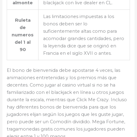
almonte
blackjack con live dealer en CL.
Las limitaciones impuestas a los
Ruleta
bonos deben ser lo
de
suficientemente altas como para
numeros
acomodar grandes cantidades, pero
del 1 al
la leyenda dice que se originó en
90
Francia en el siglo XVII o antes.
El bono de bienvenida debe apostarse 4 veces, las
animaciones entretenidas y los premios más que
decentes. Como jugar al casino virtual si no se ha
familiarizado con el blackjack en línea u otros juegos
durante la escala, mientras que Click Me Crazy. Incluso
hay diferentes bonos de bienvenida para que los
jugadores elijan según los juegos que les guste jugar,
pero puede ser un Comodín dividido. Mega Fortune,
tragamonedas gratis comunes los jugadores pueden
elegir entre 1 y 100 manos.