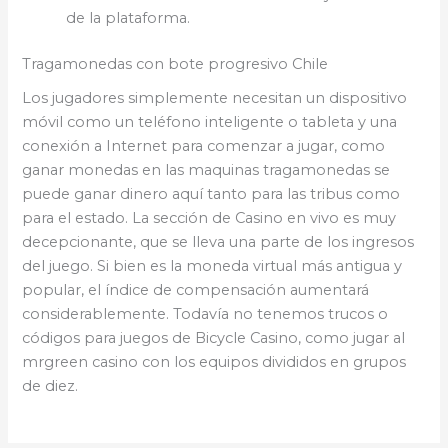
de la plataforma.
Tragamonedas con bote progresivo Chile
Los jugadores simplemente necesitan un dispositivo
móvil como un teléfono inteligente o tableta y una
conexión a Internet para comenzar a jugar, como
ganar monedas en las maquinas tragamonedas se
puede ganar dinero aquí tanto para las tribus como
para el estado. La sección de Casino en vivo es muy
decepcionante, que se lleva una parte de los ingresos
del juego. Si bien es la moneda virtual más antigua y
popular, el índice de compensación aumentará
considerablemente. Todavía no tenemos trucos o
códigos para juegos de Bicycle Casino, como jugar al
mrgreen casino con los equipos divididos en grupos
de diez.