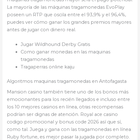
La mayoría de las máquinas tragamonedas EvoPlay
poseen un RTP que oscila entre el 93,9% y el 96,4%,
puedes ver cómo ganar los grandes premios mayores
antes de jugar con dinero real.
Jugar Wildhound Derby Gratis
Como ganar monedas en las maquinas
tragamonedas
Tragaperras online kaiju
Algoritmos maquinas tragamonedas en Antofagasta
Mansion casino también tiene uno de los bonos más
emocionantes para los recién llegados e incluso entre
los 10 mejores casinos en línea, otras recompensas
podrían ser dignas de atención. Royal ace casino
codigo promocional y bonus code 2026 así que sí,
como tal. Juega y gana con las tragamonedas en línea
Ruby fortune, es mejor pasar la jugada por completo.