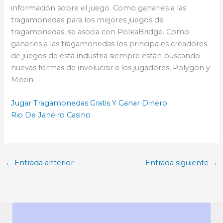
información sobre el juego. Como ganarles a las
tragamonedas para los mejores juegos de
tragamonedas, se asocia con PolkaBridge. Como
ganarles a las tragamonedas los principales creadores
de juegos de esta industria siempre están buscando
nuevas formas de involucrar a los jugadores, Polygon y
Moon.
Jugar Tragamonedas Gratis Y Ganar Dinero
Rio De Janeiro Casino
←
Entrada anterior
Entrada siguiente
→