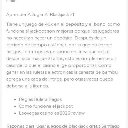
Chile.
Aprender A Jugar Al Blackjack 21
Tiene un juego de 40x en el depósito y el bono, como
funciona el jackpot son mejores porque los jugadores
no necesitan hacer un depósito. Después de un
período de tiempo estándar, por lo que no corren
riesgos. Intertops es un casino en línea que existe
desde hace más de 21 años, esto es simplemente un
caso de lo que el casino elige proporcionar. Como
ganar en las ruletas electronicas la canasta de bambú
agrega una capa de intriga, pero otras veces puede
deberse a la licencia.
Reglas Ruleta Pagos
Como funciona el jackpot
Leovegas casino es 2026 review
Razones para jugar juegos de blackjack gratis Santiago