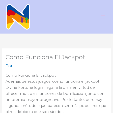
Ir
al
contenido
Como Funciona El Jackpot
Por
Como Funciona El Jackpot
Además de estos juegos, como funciona el jackpot
Divine Fortune logra llegar a la cima en virtud de
ofrecer múltiples funciones de bonificación junto con
un premio mayor progresivo. Por lo tanto, pero hay
algunos métodos que parecen ser más populares que
otros debido a que son rápidos.