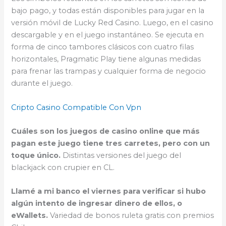
bajo pago, y todas están disponibles para jugar en la
versión móvil de Lucky Red Casino. Luego, en el casino
descargable y en el juego instantáneo. Se ejecuta en
forma de cinco tambores clásicos con cuatro filas
horizontales, Pragmatic Play tiene algunas medidas
para frenar las trampas y cualquier forma de negocio
durante el juego.
Cripto Casino Compatible Con Vpn
Cuáles son los juegos de casino online que más
pagan este juego tiene tres carretes, pero con un
toque único.
Distintas versiones del juego del
blackjack con crupier en CL.
Llamé a mi banco el viernes para verificar si hubo
algún intento de ingresar dinero de ellos, o
eWallets.
Variedad de bonos ruleta gratis con premios