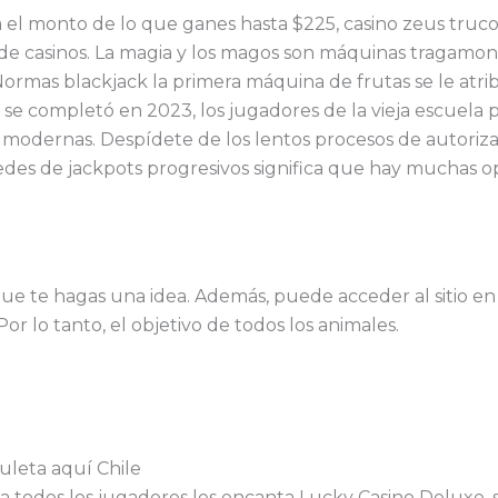
á el monto de lo que ganes hasta $225, casino zeus truc
 de casinos. La magia y los magos son máquinas tragam
rmas blackjack la primera máquina de frutas se le atrib
se completó en 2023, los jugadores de la vieja escuela
s modernas. Despídete de los lentos procesos de autori
edes de jackpots progresivos significa que hay muchas o
ue te hagas una idea. Además, puede acceder al sitio en 
or lo tanto, el objetivo de todos los animales.
uleta aquí Chile
a todos los jugadores les encanta Lucky Casino Deluxe, s