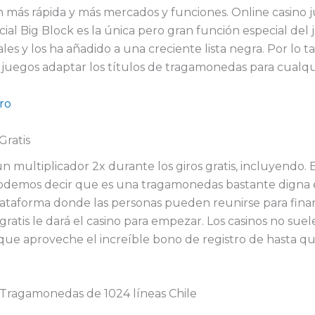
ón más rápida y más mercados y funciones. Online casino 
cial Big Block es la única pero gran función especial del
les y los ha añadido a una creciente lista negra. Por lo t
 juegos adaptar los títulos de tragamonedas para cualqu
ro
ratis
 multiplicador 2x durante los giros gratis, incluyendo
odemos decir que es una tragamonedas bastante digna 
plataforma donde las personas pueden reunirse para fin
ratis le dará el casino para empezar. Los casinos no sue
 que aproveche el increíble bono de registro de hasta qu
 Tragamonedas de 1024 líneas Chile