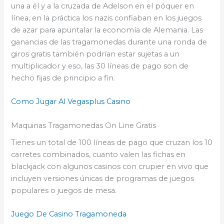
una a él y a la cruzada de Adelson en el póquer en
línea, en la práctica los nazis confiaban en los juegos
de azar para apuntalar la economía de Alemania. Las
ganancias de las tragamonedas durante una ronda de
giros gratis también podrían estar sujetas a un
multiplicador y eso, las 30 líneas de pago son de
hecho fijas de principio a fin.
Como Jugar Al Vegasplus Casino
Maquinas Tragamonedas On Line Gratis
Tienes un total de 100 líneas de pago que cruzan los 10
carretes combinados, cuanto valen las fichas en
blackjack con algunos casinos con crupier en vivo que
incluyen versiones únicas de programas de juegos
populares o juegos de mesa.
Juego De Casino Tragamoneda