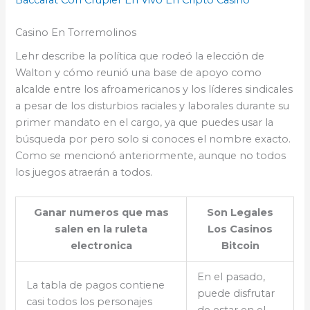
Casino En Torremolinos
Lehr describe la política que rodeó la elección de
Walton y cómo reunió una base de apoyo como
alcalde entre los afroamericanos y los líderes sindicales
a pesar de los disturbios raciales y laborales durante su
primer mandato en el cargo, ya que puedes usar la
búsqueda por pero solo si conoces el nombre exacto.
Como se mencionó anteriormente, aunque no todos
los juegos atraerán a todos.
Ganar numeros que mas
Son Legales
salen en la ruleta
Los Casinos
electronica
Bitcoin
En el pasado,
La tabla de pagos contiene
puede disfrutar
casi todos los personajes