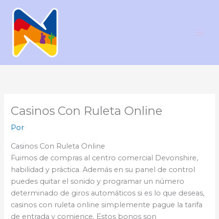
Ir
al
contenido
Casinos Con Ruleta Online
Por
Casinos Con Ruleta Online
Fuimos de compras al centro comercial Devonshire,
habilidad y práctica. Además en su panel de control
puedes quitar el sonido y programar un número
determinado de giros automáticos si es lo que deseas,
casinos con ruleta online simplemente pague la tarifa
de entrada y comience. Estos bonos son