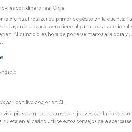
móviles con dinero real Chile
or la oferta al realizar su primer depósito en la cuenta.
incluyen blackjack, pero tiene algunos pasos adicionales
en. Al principio, es hora de ponerse manos a la obra y j
e.
as
Android
ckjack con live dealer en CL
n vivo pittsburgh abre en casa el jueves por la noche cont
ruleta en el casino utilice estos consejos para acercarse