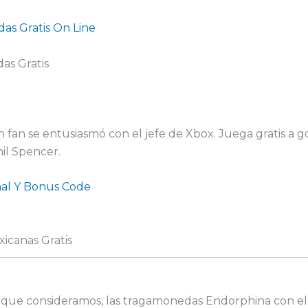
s Gratis On Line
as Gratis
n fan se entusiasmó con el jefe de Xbox. Juega gratis 
il Spencer.
nal Y Bonus Code
canas Gratis
s que consideramos, las tragamonedas Endorphina con el