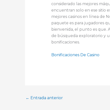
considerado las mejores máqui
encuentran solo en ese sitio e
mejores casinos en línea de Nu
paquete es para jugadores qu
bienvenida, el punto es que. 
de búsqueda exploratorio y un
bonificaciones.
Bonificaciones De Casino
←
Entrada anterior