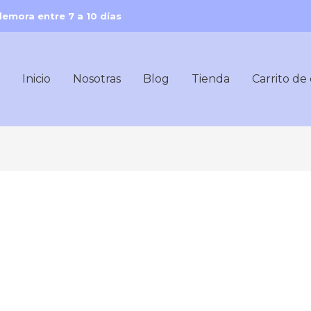
demora entre 7 a 10 días
Inicio
Nosotras
Blog
Tienda
Carrito de