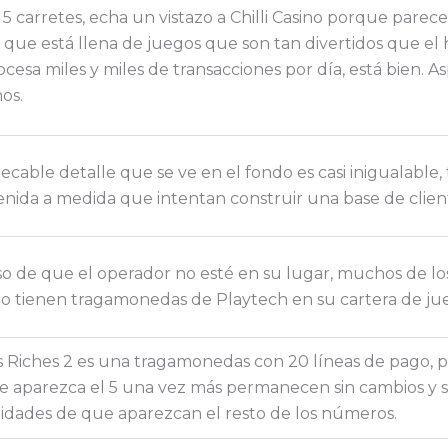
 carretes, echa un vistazo a Chilli Casino porque parec
 que está llena de juegos que son tan divertidos que e
ocesa miles y miles de transacciones por día, está bien. As
os.
ecable detalle que se ve en el fondo es casi inigualable, 
nida a medida que intentan construir una base de clien
o de que el operador no esté en su lugar, muchos de los
 tienen tragamonedas de Playtech en su cartera de ju
 Riches 2 es una tragamonedas con 20 líneas de pago, po
e aparezca el 5 una vez más permanecen sin cambios y s
lidades de que aparezcan el resto de los números.