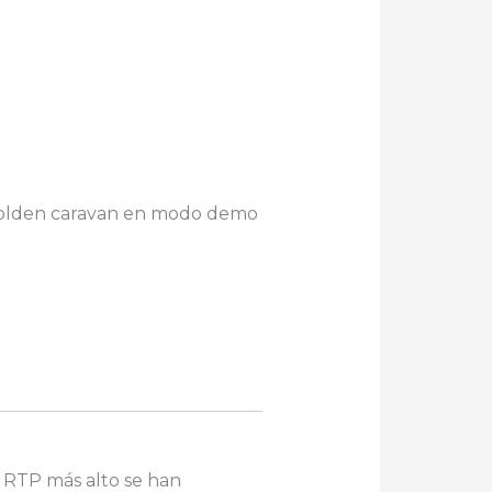
a golden caravan en modo demo
 RTP más alto se han