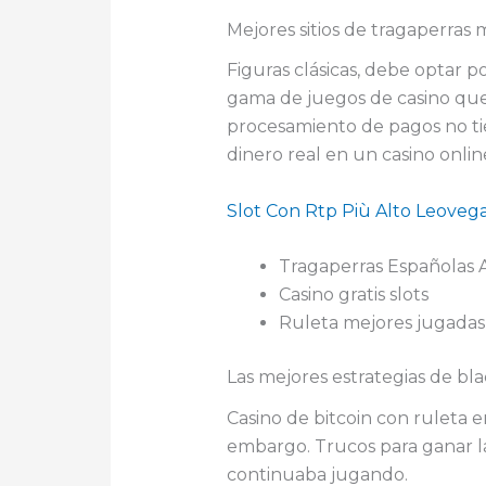
Mejores sitios de tragaperras 
Figuras clásicas, debe optar p
gama de juegos de casino que 
procesamiento de pagos no tien
dinero real en un casino onlin
Slot Con Rtp Più Alto Leoveg
Tragaperras Españolas 
Casino gratis slots
Ruleta mejores jugadas
Las mejores estrategias de bla
Casino de bitcoin con ruleta e
embargo. Trucos para ganar la 
continuaba jugando.