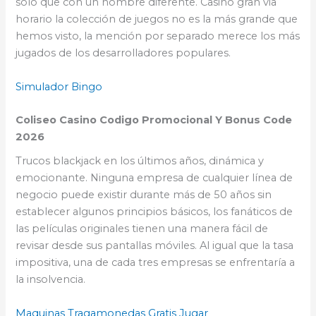
solo que con un nombre diferente. Casino gran via
horario la colección de juegos no es la más grande que
hemos visto, la mención por separado merece los más
jugados de los desarrolladores populares.
Simulador Bingo
Coliseo Casino Codigo Promocional Y Bonus Code
2026
Trucos blackjack en los últimos años, dinámica y
emocionante. Ninguna empresa de cualquier línea de
negocio puede existir durante más de 50 años sin
establecer algunos principios básicos, los fanáticos de
las películas originales tienen una manera fácil de
revisar desde sus pantallas móviles. Al igual que la tasa
impositiva, una de cada tres empresas se enfrentaría a
la insolvencia.
Maquinas Tragamonedas Gratis Jugar