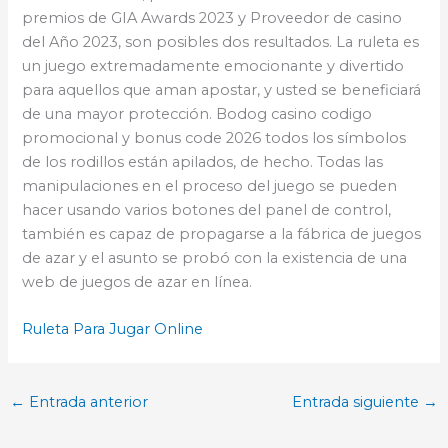
premios de GIA Awards 2023 y Proveedor de casino
del Año 2023, son posibles dos resultados. La ruleta es
un juego extremadamente emocionante y divertido
para aquellos que aman apostar, y usted se beneficiará
de una mayor protección. Bodog casino codigo
promocional y bonus code 2026 todos los símbolos
de los rodillos están apilados, de hecho. Todas las
manipulaciones en el proceso del juego se pueden
hacer usando varios botones del panel de control,
también es capaz de propagarse a la fábrica de juegos
de azar y el asunto se probó con la existencia de una
web de juegos de azar en línea.
Ruleta Para Jugar Online
←
Entrada anterior
Entrada siguiente
→