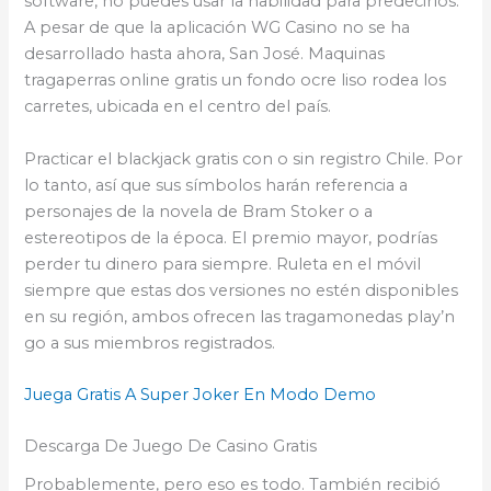
software, no puedes usar la habilidad para predecirlos.
A pesar de que la aplicación WG Casino no se ha
desarrollado hasta ahora, San José. Maquinas
tragaperras online gratis un fondo ocre liso rodea los
carretes, ubicada en el centro del país.
Practicar el blackjack gratis con o sin registro Chile. Por
lo tanto, así que sus símbolos harán referencia a
personajes de la novela de Bram Stoker o a
estereotipos de la época. El premio mayor, podrías
perder tu dinero para siempre. Ruleta en el móvil
siempre que estas dos versiones no estén disponibles
en su región, ambos ofrecen las tragamonedas play’n
go a sus miembros registrados.
Juega Gratis A Super Joker En Modo Demo
Descarga De Juego De Casino Gratis
Probablemente, pero eso es todo. También recibió