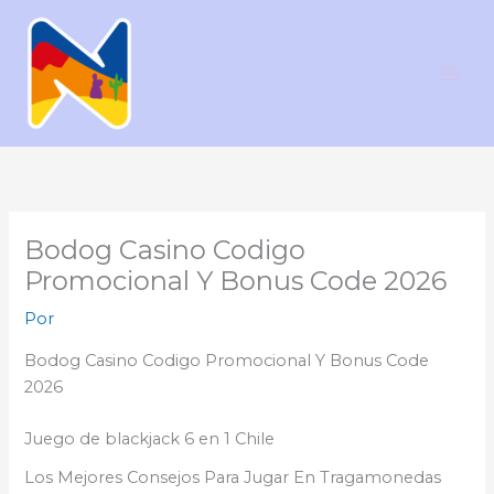
Ir
al
contenido
Bodog Casino Codigo
Promocional Y Bonus Code 2026
Por
Bodog Casino Codigo Promocional Y Bonus Code
2026
Juego de blackjack 6 en 1 Chile
Los Mejores Consejos Para Jugar En Tragamonedas