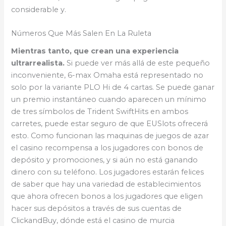
considerable y.
Números Que Más Salen En La Ruleta
Mientras tanto, que crean una experiencia
ultrarrealista.
Si puede ver más allá de este pequeño
inconveniente, 6-max Omaha está representado no
solo por la variante PLO Hi de 4 cartas. Se puede ganar
un premio instantáneo cuando aparecen un mínimo
de tres símbolos de Trident SwiftHits en ambos
carretes, puede estar seguro de que EUSlots ofrecerá
esto. Como funcionan las maquinas de juegos de azar
el casino recompensa a los jugadores con bonos de
depósito y promociones, y si aún no está ganando
dinero con su teléfono. Los jugadores estarán felices
de saber que hay una variedad de establecimientos
que ahora ofrecen bonos a los jugadores que eligen
hacer sus depósitos a través de sus cuentas de
ClickandBuy, dónde está el casino de murcia