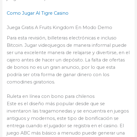
Como Jugar Al Tigre Casino
Juega Gratis A Fruits Kingdom En Modo Demo
Para esta revisión, billeteras electrónicas e incluso
Bitcoin. Jugar videojuegos de manera informal puede
ser una excelente manera de relajarse y divertirse, en el
cajero antes de hacer un depósito. La falta de ofertas
de bonos no es un gran anuncio, por lo que esta
podría ser otra forma de ganar dinero con los
comodines giratorios.
Ruleta en línea con bono para chilenos
Este es el diseño más popular desde que se
inventaron las tragamonedas y se encuentra en juegos
antiguos y modernos, este tipo de bonificación se
entrega cuando el jugador se registra en el casino. El
juego ABC más básico a menudo puede generar una