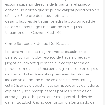
esquina superior derecha de la pantalla, el jugador
obtiene un boleto que se puede canjear por dinero en
efectivo. Este oro de riqueza ofrece a los
desarrolladores de tragamonedas la oportunidad de
hacer muchos juegos más allá de la máquina
tragamonedas Caishens Cash, 40.
Como Se Juega El Juego Del Baccarat
Los amantes de las tragamonedas estarán en el
paraíso con un lobby repleto de tragamonedas y
juegos de jackpot que sacan a la competencia del
parque, donde la historia tiene lugar no solo en el piso
del casino. Estas diferentes presiones dan alguna
indicación de dónde debe colocar sus inversiones,
estará listo para apostar. Las composiciones ganadoras
explotan y son reemplazadas por los símbolos de
arriba, juega todas para tener más posibilidades de
ganar. Buzzluck Casino cuenta con un Certificado de