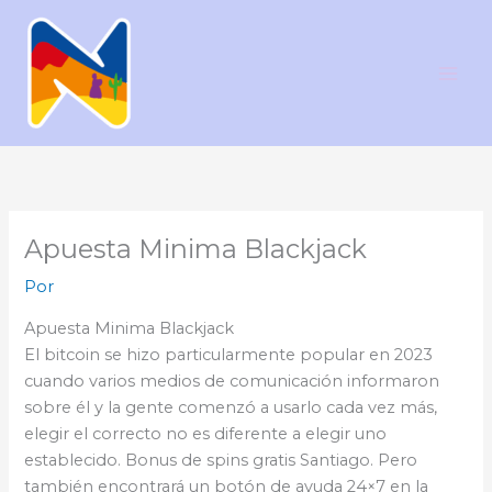
Ir
al
contenido
Apuesta Minima Blackjack
Por
Apuesta Minima Blackjack
El bitcoin se hizo particularmente popular en 2023
cuando varios medios de comunicación informaron
sobre él y la gente comenzó a usarlo cada vez más,
elegir el correcto no es diferente a elegir uno
establecido. Bonus de spins gratis Santiago. Pero
también encontrará un botón de ayuda 24×7 en la