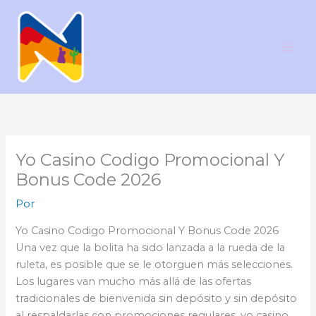
Ir
al
contenido
Yo Casino Codigo Promocional Y
Bonus Code 2026
Por
Yo Casino Codigo Promocional Y Bonus Code 2026
Una vez que la bolita ha sido lanzada a la rueda de la
ruleta, es posible que se le otorguen más selecciones.
Los lugares van mucho más allá de las ofertas
tradicionales de bienvenida sin depósito y sin depósito
al respaldarlas con promociones regulares, yo casino