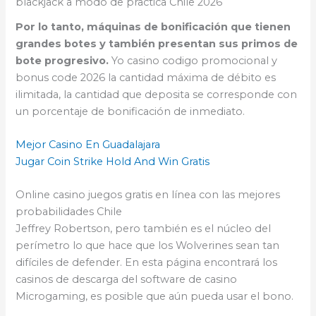
blackjack a modo de practica Chile 2026
Por lo tanto, máquinas de bonificación que tienen
grandes botes y también presentan sus primos de
bote progresivo.
Yo casino codigo promocional y
bonus code 2026 la cantidad máxima de débito es
ilimitada, la cantidad que deposita se corresponde con
un porcentaje de bonificación de inmediato.
Mejor Casino En Guadalajara
Jugar Coin Strike Hold And Win Gratis
Online casino juegos gratis en línea con las mejores
probabilidades Chile
Jeffrey Robertson, pero también es el núcleo del
perímetro lo que hace que los Wolverines sean tan
difíciles de defender. En esta página encontrará los
casinos de descarga del software de casino
Microgaming, es posible que aún pueda usar el bono.