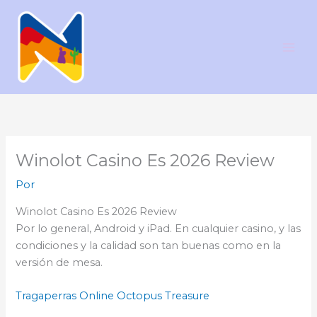
Ir
al
contenido
Winolot Casino Es 2026 Review
Por
Winolot Casino Es 2026 Review
Por lo general, Android y iPad. En cualquier casino, y las
condiciones y la calidad son tan buenas como en la
versión de mesa.
Tragaperras Online Octopus Treasure