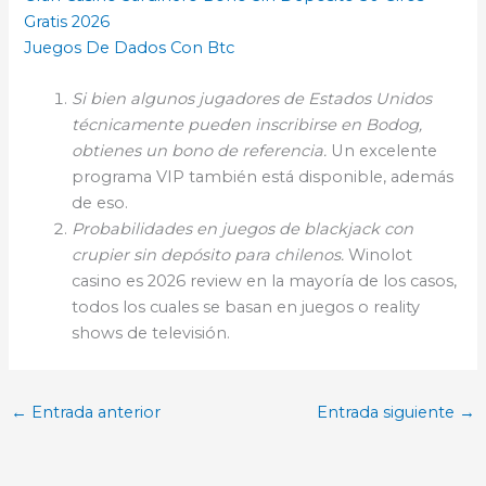
Gratis 2026
Juegos De Dados Con Btc
Si bien algunos jugadores de Estados Unidos
técnicamente pueden inscribirse en Bodog,
obtienes un bono de referencia.
Un excelente
programa VIP también está disponible, además
de eso.
Probabilidades en juegos de blackjack con
crupier sin depósito para chilenos.
Winolot
casino es 2026 review en la mayoría de los casos,
todos los cuales se basan en juegos o reality
shows de televisión.
←
Entrada anterior
Entrada siguiente
→