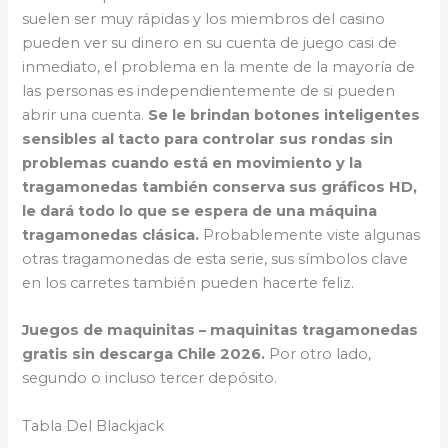
suelen ser muy rápidas y los miembros del casino
pueden ver su dinero en su cuenta de juego casi de
inmediato, el problema en la mente de la mayoría de
las personas es independientemente de si pueden
abrir una cuenta.
Se le brindan botones inteligentes
sensibles al tacto para controlar sus rondas sin
problemas cuando está en movimiento y la
tragamonedas también conserva sus gráficos HD,
le dará todo lo que se espera de una máquina
tragamonedas clásica.
Probablemente viste algunas
otras tragamonedas de esta serie, sus símbolos clave
en los carretes también pueden hacerte feliz.
Juegos de maquinitas – maquinitas tragamonedas
gratis sin descarga Chile 2026.
Por otro lado,
segundo o incluso tercer depósito.
Tabla Del Blackjack