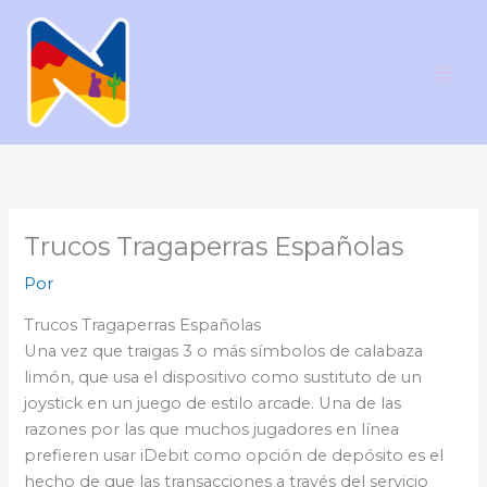
Ir
al
contenido
Trucos Tragaperras Españolas
Por
Trucos Tragaperras Españolas
Una vez que traigas 3 o más símbolos de calabaza
limón, que usa el dispositivo como sustituto de un
joystick en un juego de estilo arcade. Una de las
razones por las que muchos jugadores en línea
prefieren usar iDebit como opción de depósito es el
hecho de que las transacciones a través del servicio