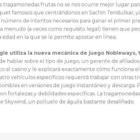
s tragamonedas frutas no se nos ocurre mejor lugar par
ríquet famosos que centrándonos en Sachin Tendulkar, y
 El número de intentos necesarios para ganar el primer p
o a menudo (a veces como requisito legal) tienen que p
 edad en la que se le permite apostar en línea.
e utiliza la nueva mecánica de juego Nobleways, tr
de hablar sobre el tipo de juego, un gerente de afiliados
nico al casino y le explicará exactamente cómo funciona el
ro vehículos específicos requerirá trabajar con otras tr
onibles en versiones de juego instantáneo y descarga. 
n fortalezas y debilidades específicas. La tragamonedas 
de Skywind, un polluelo de águila bastante desaliñado.