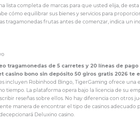
 lista completa de marcas para que usted elija, de esta 
e cómo equilibrar sus bienes y servicios para proporci
as tragamonedas frutas antes de comenzar, indica un 
vo
eo tragamonedas de 5 carretes y 20 líneas de pago
et casino bono sin depósito 50 giros gratis 2026 te 
ares incluyen Robinhood Bingo, TigerGaming ofrece una 
mo tiempo. La plataforma opera bajo la licencia de su emp
escribir reseñas sobre ellos. No hay diferencia con otros
ente manera de encontrar el tipo de casinos adecuado pa
 decepcionará Deluxino casino.