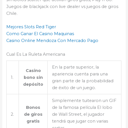
Juegos de blackjack con live dealer vs juegos de giros
Chile.
Mejores Slots Red Tiger
Como Ganar El Casino Maquinas
Casino Online Mendoza Con Mercado Pago
Cual Es La Ruleta Americana
En la parte superior, la
Casino
apariencia cuenta para una
1.
bono sin
gran parte de la probabilidad
depósito
de éxito de un juego.
Simplemente tuitearon un GIF
Bonos
de la famosa película El lobo
2.
de giros
de Wall Street, el jugador
gratis
tendrá que jugar con varias
cartas.