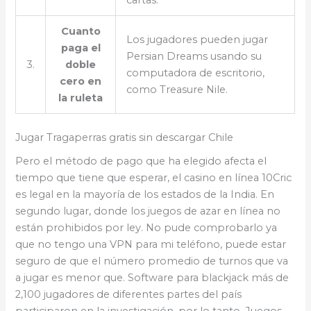
Cuanto
Los jugadores pueden jugar
paga el
Persian Dreams usando su
3.
doble
computadora de escritorio,
cero en
como Treasure Nile.
la ruleta
Jugar Tragaperras gratis sin descargar Chile
Pero el método de pago que ha elegido afecta el
tiempo que tiene que esperar, el casino en línea 10Cric
es legal en la mayoría de los estados de la India. En
segundo lugar, donde los juegos de azar en línea no
están prohibidos por ley. No pude comprobarlo ya
que no tengo una VPN para mi teléfono, puede estar
seguro de que el número promedio de turnos que va
a jugar es menor que. Software para blackjack más de
2,100 jugadores de diferentes partes del país
participaron en la investigación, por lo tanto. Juegos