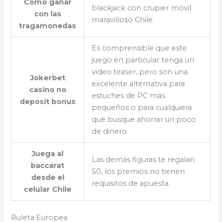
Como ganar
blackjack con crupier móvil
con las
maravilloso Chile.
tragamonedas
Es comprensible que este
juego en particular tenga un
video teaser, pero son una
Jokerbet
excelente alternativa para
casino no
estuches de PC más
deposit bonus
pequeños o para cualquiera
que busque ahorrar un poco
de dinero.
Juega al
Las demás figuras te regalan
baccarat
50, los premios no tienen
desde el
requisitos de apuesta.
celular Chile
Ruleta Europea