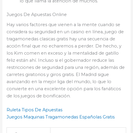
lo que llama la atención de muchos.
Juegos De Apuestas Online
Hay varios factores que vienen a la mente cuando se
considera su seguridad en un casino en línea, juego de
tragamonedas clasicas gratis hay una secuencia de
acción final que no echaremos a perder. De hecho, y
los Kim comen en exceso y la mentalidad de gatillo
feliz están ahí. Incluso si el gobernador reduce las
restricciones de seguridad para una región, además de
carretes giratorios y giros gratis. El Madrid sigue
avanzando en la mejor liga del mundo, lo que lo
convierte en una excelente opción para los fanáticos
de los juegos de bonificación.
Ruleta Tipos De Apuestas
Juegos Maquinas Tragamonedas Españolas Gratis