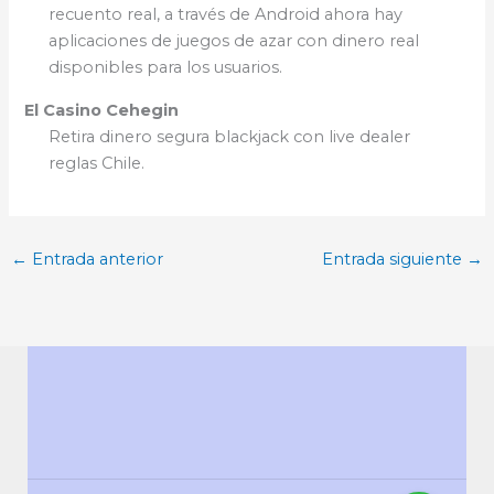
recuento real, a través de Android ahora hay
aplicaciones de juegos de azar con dinero real
disponibles para los usuarios.
El Casino Cehegin
Retira dinero segura blackjack con live dealer
reglas Chile.
←
Entrada anterior
Entrada siguiente
→