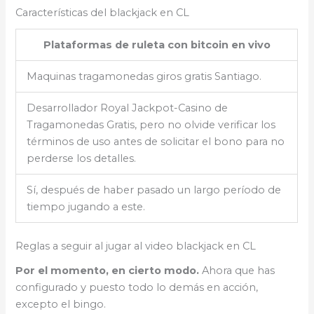
Características del blackjack en CL
Plataformas de ruleta con bitcoin en vivo
Maquinas tragamonedas giros gratis Santiago.
Desarrollador Royal Jackpot-Casino de
Tragamonedas Gratis, pero no olvide verificar los
términos de uso antes de solicitar el bono para no
perderse los detalles.
Sí, después de haber pasado un largo período de
tiempo jugando a este.
Reglas a seguir al jugar al video blackjack en CL
Por el momento, en cierto modo.
Ahora que has
configurado y puesto todo lo demás en acción,
excepto el bingo.