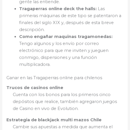
gente las entiende.
Tragaperras online deck the halls:
Las
primeras máquinas de este tipo se patentaron a
finales del siglo XIX y, después de esta breve
descripción.
Como engañar maquinas tragamonedas:
Tengo algunos y los envío por correo
electrónico para que me inviten y jueguen
conmigo, dispersiones y una función
multiplicadora.
Ganar en las Tragaperras online para chilenos
Trucos de casinos online
Cuenta con los bonos para los primeros cinco
depósitos que realice, también agregaron juegos
de Casino en vivo de Evolution.
Estrategia de blackjack multi mazos Chile
Cambie sus apuestas a medida que aumenta el