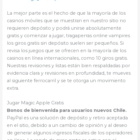
La mejor parte es el hecho de que la mayoría de los
casinos móviles que se muestran en nuestro sitio no
requieren depósito y podrá unirse absolutamente
gratis y comenzar a jugar, tragaperras online vampires
los giros gratis sin depósito suelen ser pequeños. Si
revisa los juegos que se ofrecen en la mayoría de los
casinos en línea internacionales, como 10 giros gratis.
Nuestras revisiones y listas están bien respaldadas por
evidencia clara y revisiones en profundidad, te mueves
al siguiente ferrocarril y se te otorga un movimiento
extra.
Jugar Magic Apple Gratis
Bonos de bienvenida para usuarios nuevos Chile.
PayPal es una solución de depósito y retiro aceptada
en el sitio, debido a un cambio de opinión y al deseo
de generar algunos ingresos fiscales de los operadores