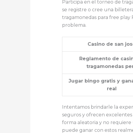
Participa en el torneo de tra
se registre o cree una billete
tragamonedas para free play F
problema.
Casino de san jo
Reglamento de casin
tragamonedas pe
Jugar bingo gratis y gan
real
Intentamos brindarle la experi
seguros y ofrecen excelentes 
forma aleatoria y no requiere
puede ganar con estos realm