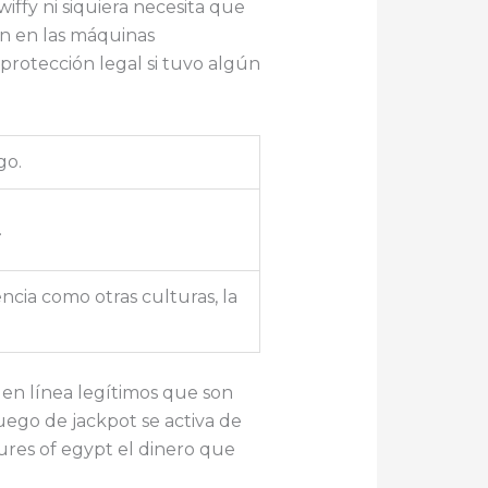
iffy ni siquiera necesita que
ión en las máquinas
protección legal si tuvo algún
go.
.
ncia como otras culturas, la
 en línea legítimos que son
uego de jackpot se activa de
ures of egypt el dinero que