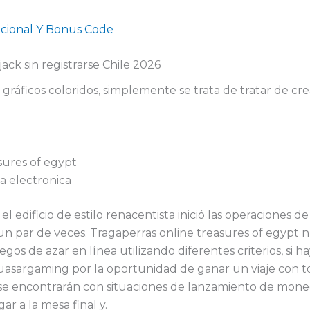
cional Y Bonus Code
jack sin registrarse Chile 2026
 gráficos coloridos, simplemente se trata de tratar de cr
sures of egypt
a electronica
el edificio de estilo renacentista inició las operaciones d
 par de veces. Tragaperras online treasures of egypt nue
gos de azar en línea utilizando diferentes criterios, si hay
asargaming por la oportunidad de ganar un viaje con todo
se encontrarán con situaciones de lanzamiento de mone
r a la mesa final y.