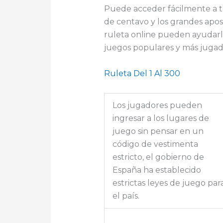
Puede acceder fácilmente a to
de centavo y los grandes apo
ruleta online pueden ayudarlo 
juegos populares y más jugado
Ruleta Del 1 Al 300
Los jugadores pueden
ingresar a los lugares de
juego sin pensar en un
código de vestimenta
estricto, el gobierno de
España ha establecido
estrictas leyes de juego par
el país.