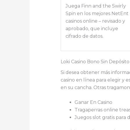
Juega Finn and the Swirly
Spin en los mejores NetEnt
casinos online – revisado y
aprobado, que incluye
cifrado de datos.
Loki Casino Bono Sin Depósito 
Si desea obtener más informac
casino en línea para elegir y 
en su cancha. Otras tragamone
Ganar En Casino
Tragaperras online trea
Juegos slot gratis para 