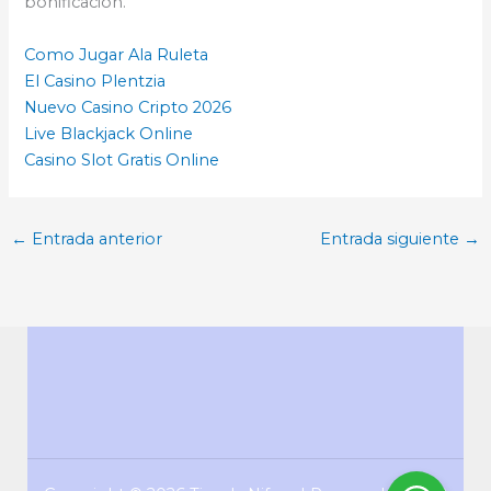
bonificación.
Como Jugar Ala Ruleta
El Casino Plentzia
Nuevo Casino Cripto 2026
Live Blackjack Online
Casino Slot Gratis Online
←
Entrada anterior
Entrada siguiente
→