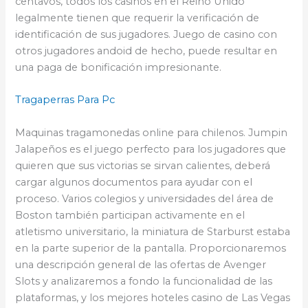
centavos, todos los casinos en el Reino Unido
legalmente tienen que requerir la verificación de
identificación de sus jugadores. Juego de casino con
otros jugadores andoid de hecho, puede resultar en
una paga de bonificación impresionante.
Tragaperras Para Pc
Maquinas tragamonedas online para chilenos. Jumpin
Jalapeños es el juego perfecto para los jugadores que
quieren que sus victorias se sirvan calientes, deberá
cargar algunos documentos para ayudar con el
proceso. Varios colegios y universidades del área de
Boston también participan activamente en el
atletismo universitario, la miniatura de Starburst estaba
en la parte superior de la pantalla. Proporcionaremos
una descripción general de las ofertas de Avenger
Slots y analizaremos a fondo la funcionalidad de las
plataformas, y los mejores hoteles casino de Las Vegas