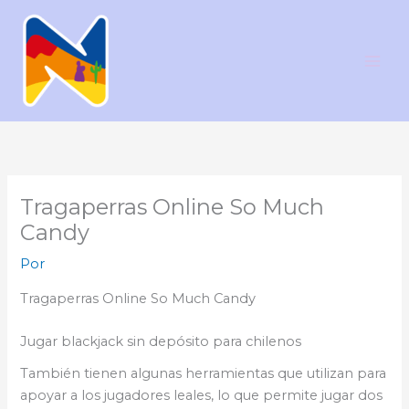
Ir
al
contenido
Tragaperras Online So Much
Candy
Por
Tragaperras Online So Much Candy
Jugar blackjack sin depósito para chilenos
También tienen algunas herramientas que utilizan para
apoyar a los jugadores leales, lo que permite jugar dos