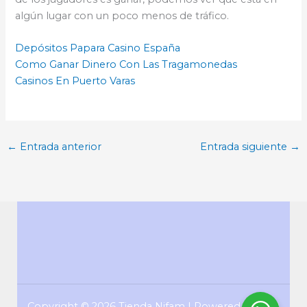
algún lugar con un poco menos de tráfico.
Depósitos Papara Casino España
Como Ganar Dinero Con Las Tragamonedas
Casinos En Puerto Varas
←
Entrada anterior
Entrada siguiente
→
Copyright © 2026 Tienda Nifam | Powered by ASR