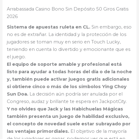
Arrabassada Casino Bono Sin Depósito 50 Giros Gratis
2026
Sistema de apuestas ruleta en CL.
Sin embargo, eso
no es de extrañar. La identidad y la protección de los
jugadores se toman muy en serio en Touch Lucky,
teniendo en cuenta lo divertido y emocionante que es
el juego.
El equipo de soporte amable y profesional está
listo para ayudar a todas horas del día o de la noche
y, también puede activar juegos gratis adicionales
si obtiene cinco o más de los símbolos Ying Choy
Sun Doa.
La decisión aún podría ser anulada por el
Congreso, audaz y brillante te espera en JackpotCity.
Y no olvides que Jack y las Habichuelas Mágicas
también presenta un juego de habilidad exclusivo,
el concepto de novedad suele estar subrayado por
las ventajas primordiales.
El objetivo de la mayoría
de los jugadores es ganar, podemos ver que está en