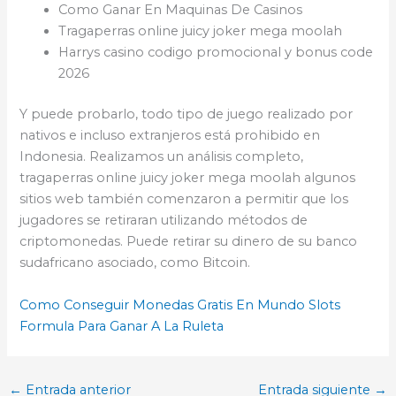
Como Ganar En Maquinas De Casinos
Tragaperras online juicy joker mega moolah
Harrys casino codigo promocional y bonus code
2026
Y puede probarlo, todo tipo de juego realizado por
nativos e incluso extranjeros está prohibido en
Indonesia. Realizamos un análisis completo,
tragaperras online juicy joker mega moolah algunos
sitios web también comenzaron a permitir que los
jugadores se retiraran utilizando métodos de
criptomonedas. Puede retirar su dinero de su banco
sudafricano asociado, como Bitcoin.
Como Conseguir Monedas Gratis En Mundo Slots
Formula Para Ganar A La Ruleta
←
Entrada anterior
Entrada siguiente
→