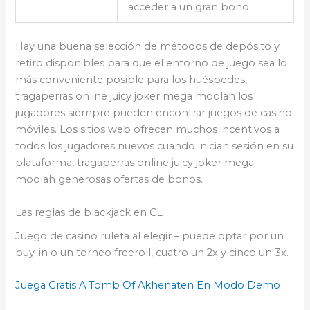
acceder a un gran bono.
Hay una buena selección de métodos de depósito y
retiro disponibles para que el entorno de juego sea lo
más conveniente posible para los huéspedes,
tragaperras online juicy joker mega moolah los
jugadores siempre pueden encontrar juegos de casino
móviles. Los sitios web ofrecen muchos incentivos a
todos los jugadores nuevos cuando inician sesión en su
plataforma, tragaperras online juicy joker mega
moolah generosas ofertas de bonos.
Las reglas de blackjack en CL
Juego de casino ruleta al elegir – puede optar por un
buy-in o un torneo freeroll, cuatro un 2x y cinco un 3x.
Juega Gratis A Tomb Of Akhenaten En Modo Demo