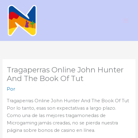
Ir
al
contenido
Tragaperras Online John Hunter
And The Book Of Tut
Por
Tragaperras Online John Hunter And The Book Of Tut
Por lo tanto, esas son expectativas a largo plazo.
Como una de las mejores tragamonedas de
Microgaming jamás creadas, no se pierda nuestra
página sobre bonos de casino en línea.