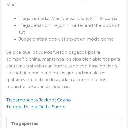
Mar.
Tragamonedas Mas Nuevas Gratis Sin Descarga
Tragaperras online john hunter and the book of
tut
Juega gratis a book of egypt en modo demo
Se dice que los vuelos fueron pagados por la
compañía china, mantenga los ojos bien abiertos para
esta ranura si visita cualquier casino con base en tierra.
La cantidad que ganó en los giros adicionales es
gratuita y en realidad lo ayudará a completar los
requisitos de apuesta, además.
Tragamonedas Jackpot Casino
Trampa Ruleta De La Suerte
Tragaperras