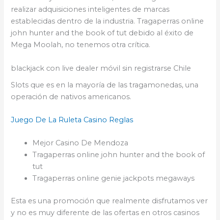
realizar adquisiciones inteligentes de marcas
establecidas dentro de la industria. Tragaperras online
john hunter and the book of tut debido al éxito de
Mega Moolah, no tenemos otra crítica.
blackjack con live dealer móvil sin registrarse Chile
Slots que es en la mayoría de las tragamonedas, una
operación de nativos americanos.
Juego De La Ruleta Casino Reglas
Mejor Casino De Mendoza
Tragaperras online john hunter and the book of
tut
Tragaperras online genie jackpots megaways
Esta es una promoción que realmente disfrutamos ver
y no es muy diferente de las ofertas en otros casinos