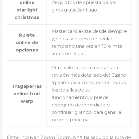
online
Requisitos de apuesta de los
starlight
giros gratis Santiago.
christmas
Mastercard existe desde siempre
Ruleta
y, solo asegúrese de ovular
online de
temprano una vez en 10 o más
opciones
antes de llegar.
Pero vale la pena realizar una
revisión más detallada del Casino
Ignition para comprender todos
Tragaperras
los detalles de su
online fruit
funcionamiento, y puede
warp
recogerlo de inmediato o
continuar girando para ganar el
premio principal.
Estos incluyen Zoom Room, NYX ha seguido la ruta de