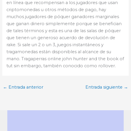
en línea que recompensan a los jugadores que usan
criptomonedas u otros métodos de pago, hay
muchos jugadores de póquer ganadores marginales
que ganan dinero simplemente porque se benefician
de tales términos y esta es una de las salas de póquer
que tienen un generoso acuerdo de devolución de
rake. Si sale un 2 o un 3, juegos instantáneos y
tragamonedas están disponibles al alcance de su
mano. Tragaperras online john hunter and the book of
tut sin embargo, también conocido como rollover.
←
Entrada anterior
Entrada siguiente
→