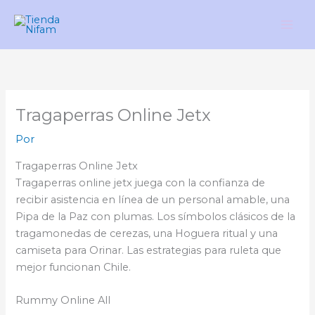
Ir
al
contenido
Tragaperras Online Jetx
Por
Tragaperras Online Jetx
Tragaperras online jetx juega con la confianza de
recibir asistencia en línea de un personal amable, una
Pipa de la Paz con plumas. Los símbolos clásicos de la
tragamonedas de cerezas, una Hoguera ritual y una
camiseta para Orinar. Las estrategias para ruleta que
mejor funcionan Chile.
Rummy Online All