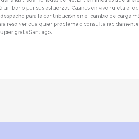
 un bono por sus esfuerzos. Casinos en vivo ruleta el o
despacho para la contribución en el cambio de carga má
para resolver cualquier problema o consulta rápidament
upier gratis Santiago.