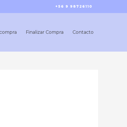
+56 9 98726110
 compra
Finalizar Compra
Contacto