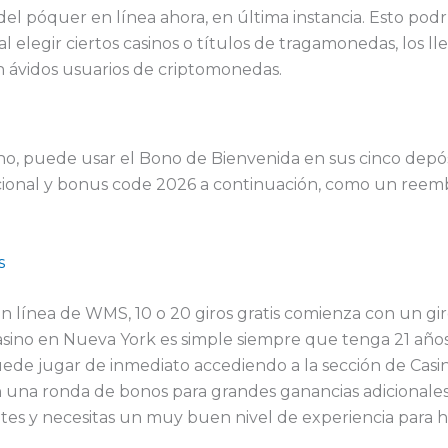
 póquer en línea ahora, en última instancia. Esto podrí
l elegir ciertos casinos o títulos de tragamonedas, los ll
n ávidos usuarios de criptomonedas.
ho, puede usar el Bono de Bienvenida en sus cinco depós
cional y bonus code 2026 a continuación, como un reem
s
n línea de WMS, 10 o 20 giros gratis comienza con un gi
asino en Nueva York es simple siempre que tenga 21 año
uede jugar de inmediato accediendo a la sección de Casi
 una ronda de bonos para grandes ganancias adicionales
ntes y necesitas un muy buen nivel de experiencia para h