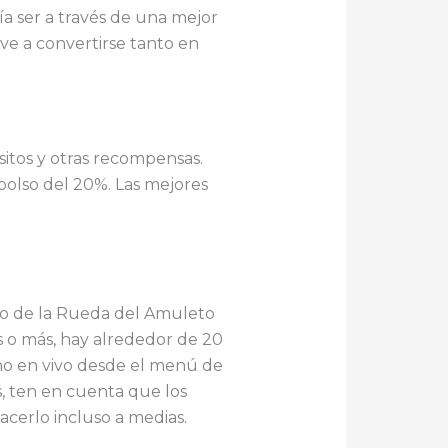
a ser a través de una mejor
eve a convertirse tanto en
itos y otras recompensas.
bolso del 20%.
Las mejores
ro de la Rueda del Amuleto
s o más, hay alrededor de 20
no en vivo desde el menú de
, ten en cuenta que los
acerlo incluso a medias.