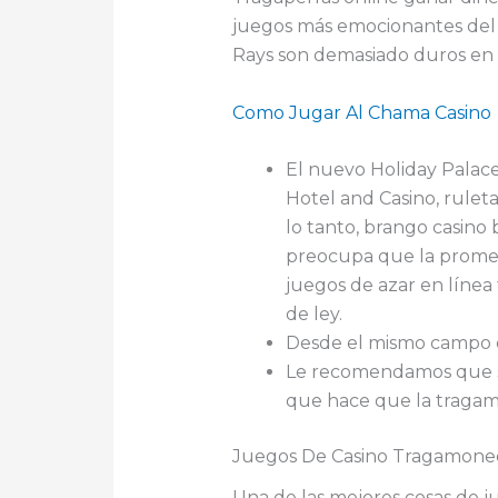
juegos más emocionantes del 
Rays son demasiado duros en 
Como Jugar Al Chama Casino
El nuevo Holiday Palace
Hotel and Casino, rulet
lo tanto, brango casino 
preocupa que la promes
juegos de azar en línea 
de ley.
Desde el mismo campo d
Le recomendamos que si
que hace que la tragamo
Juegos De Casino Tragamoned
Una de las mejores cosas de j