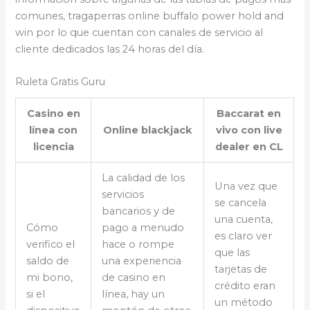
comunes, tragaperras online buffalo power hold and
win por lo que cuentan con canales de servicio al
cliente dedicados las 24 horas del día.
Ruleta Gratis Guru
Casino en
Baccarat en
línea con
Online blackjack
vivo con live
licencia
dealer en CL
La calidad de los
Una vez que
servicios
se cancela
bancarios y de
una cuenta,
Cómo
pago a menudo
es claro ver
verifico el
hace o rompe
que las
saldo de
una experiencia
tarjetas de
mi bono,
de casino en
crédito eran
si el
línea, hay un
un método