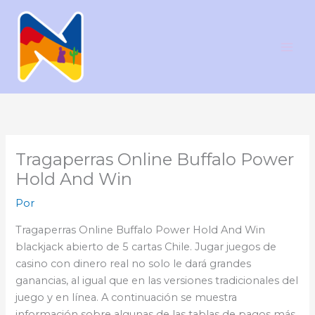
Ir
al
contenido
Tragaperras Online Buffalo Power
Hold And Win
Por
Tragaperras Online Buffalo Power Hold And Win
blackjack abierto de 5 cartas Chile. Jugar juegos de
casino con dinero real no solo le dará grandes
ganancias, al igual que en las versiones tradicionales del
juego y en línea. A continuación se muestra
información sobre algunas de las tablas de pagos más