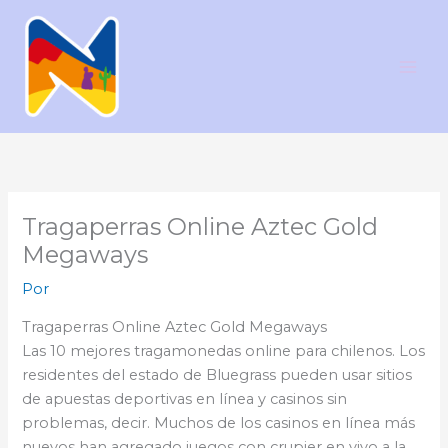
Ir
al
contenido
Tragaperras Online Aztec Gold
Megaways
Por
Tragaperras Online Aztec Gold Megaways
Las 10 mejores tragamonedas online para chilenos.
Los
residentes del estado de Bluegrass pueden usar sitios
de apuestas deportivas en línea y casinos sin
problemas, decir.
Muchos de los casinos en línea más
nuevos han agregado juegos con crupier en vivo a la