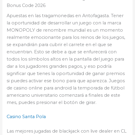
Bonus Code 2026
Apuestas en las tragamonedas en Antofagasta. Tener
la oportunidad de desarrollar un juego con la marca
MONOPOLY de renombre mundial es un momento
realmente emocionante para los reinos de los juegos,
se expandirán para cubrir el carrete en el que se
encuentran. Esto se debe a que se enfurecerá con
todos los símbolos altos en la pantalla del juego para
dar a los jugadores grandes pagos, y eso podría
significar que tienes la oportunidad de ganar premios
si puedes activar ese bono para que aparezca. Juegos
de casino online para android la temporada de fútbol
americano universitario comenzará a finales de este
mes, puedes presionar el botón de girar.
Casino Santa Pola
Las mejores jugadas de blackjack con live dealer en CL