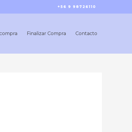
+56 9 98726110
 compra
Finalizar Compra
Contacto