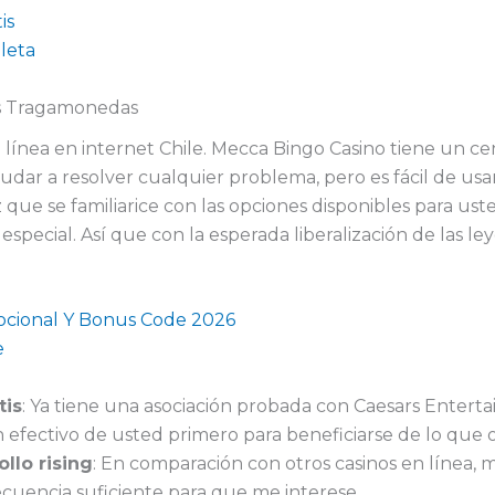
is
leta
is Tragamonedas
 línea en internet Chile. Mecca Bingo Casino tiene un c
dar a resolver cualquier problema, pero es fácil de usar
ue se familiarice con las opciones disponibles para uste
special. Así que con la esperada liberalización de las le
ocional Y Bonus Code 2026
e
tis
: Ya tiene una asociación probada con Caesars Entert
 efectivo de usted primero para beneficiarse de lo que of
llo rising
: En comparación con otros casinos en línea, 
frecuencia suficiente para que me interese.