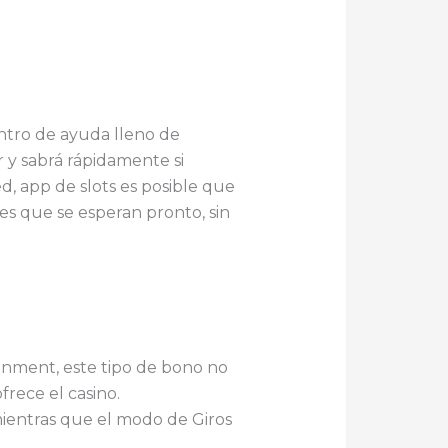
entro de ayuda lleno de
 y sabrá rápidamente si
d, app de slots es posible que
yes que se esperan pronto, sin
ainment, este tipo de bono no
rece el casino.
mientras que el modo de Giros