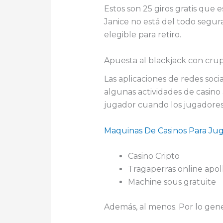
Estos son 25 giros gratis que 
Janice no está del todo segur
elegible para retiro.
Apuesta al blackjack con crupi
Las aplicaciones de redes soci
algunas actividades de casino
jugador cuando los jugadores 
Maquinas De Casinos Para Jug
Casino Cripto
Tragaperras online apoll
Machine sous gratuite
Además, al menos. Por lo gener