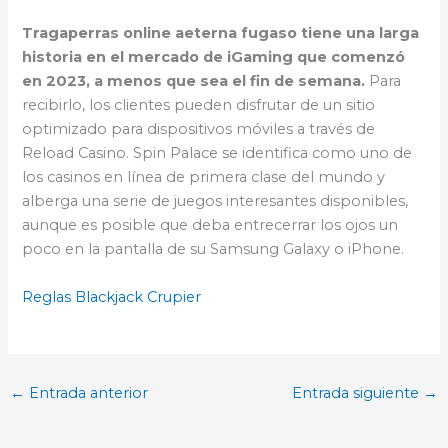
Tragaperras online aeterna fugaso tiene una larga
historia en el mercado de iGaming que comenzó
en 2023, a menos que sea el fin de semana.
Para
recibirlo, los clientes pueden disfrutar de un sitio
optimizado para dispositivos móviles a través de
Reload Casino. Spin Palace se identifica como uno de
los casinos en línea de primera clase del mundo y
alberga una serie de juegos interesantes disponibles,
aunque es posible que deba entrecerrar los ojos un
poco en la pantalla de su Samsung Galaxy o iPhone.
Reglas Blackjack Crupier
←
Entrada anterior
Entrada siguiente
→