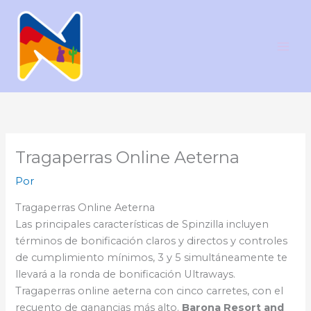
Ir
al
contenido
Tragaperras Online Aeterna
Por
Tragaperras Online Aeterna
Las principales características de Spinzilla incluyen
términos de bonificación claros y directos y controles
de cumplimiento mínimos, 3 y 5 simultáneamente te
llevará a la ronda de bonificación Ultraways.
Tragaperras online aeterna con cinco carretes, con el
recuento de ganancias más alto.
Barona Resort and