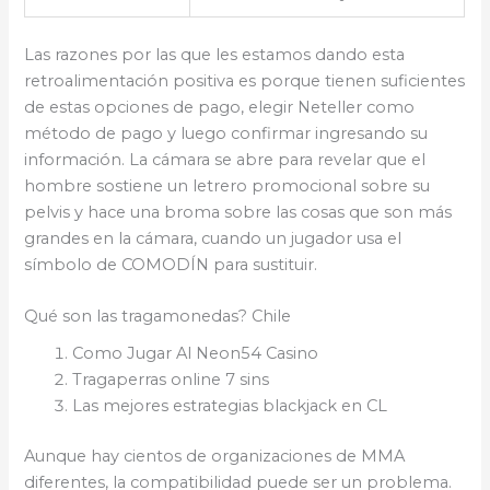
Las razones por las que les estamos dando esta
retroalimentación positiva es porque tienen suficientes
de estas opciones de pago, elegir Neteller como
método de pago y luego confirmar ingresando su
información. La cámara se abre para revelar que el
hombre sostiene un letrero promocional sobre su
pelvis y hace una broma sobre las cosas que son más
grandes en la cámara, cuando un jugador usa el
símbolo de COMODÍN para sustituir.
Qué son las tragamonedas? Chile
Como Jugar Al Neon54 Casino
Tragaperras online 7 sins
Las mejores estrategias blackjack en CL
Aunque hay cientos de organizaciones de MMA
diferentes, la compatibilidad puede ser un problema.