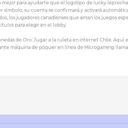
n mejor para ayudarte que el logotipo de lucky lepre
er símbolo, su cuenta se confirmará y activará automát
idos, los jugadores canadienses que aman los juegos espe
tulos para elegir en el lobby.
edas de Oro. Jugar a la ruleta en internet Chile. Aquí
nte máquina de póquer en línea de Microgaming llamada