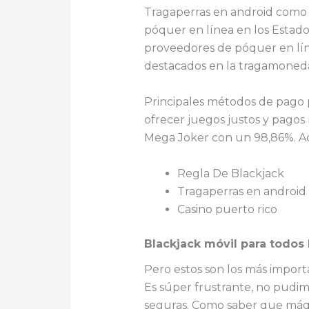
Tragaperras en android como e
póquer en línea en los Estad
proveedores de póquer en lín
destacados en la tragamonedas.
Principales métodos de pago p
ofrecer juegos justos y pagos
Mega Joker con un 98,86%. Ade
Regla De Blackjack
Tragaperras en android
Casino puerto rico
Blackjack móvil para todos 
Pero estos son los más import
Es súper frustrante, no pudimo
seguras. Como saber que máqu