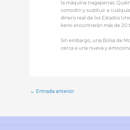
la máquina tragaperras. Quié
comodín y sustituir a cualqui
dinero real de los Estados Un
keno encontrarán más de 20 tí
Sin embargo, una Bolsa de Mon
cerca a una nueva y emociona
←
Entrada anterior