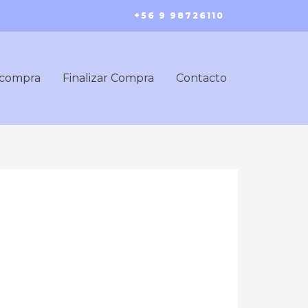
+56 9 98726110
 compra
Finalizar Compra
Contacto