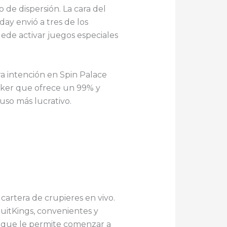
de dispersión. La cara del
y envió a tres de los
de activar juegos especiales
ra intención en Spin Palace
Joker que ofrece un 99% y
uso más lucrativo.
cartera de crupieres en vivo.
ruitKings, convenientes y
o que le permite comenzar a