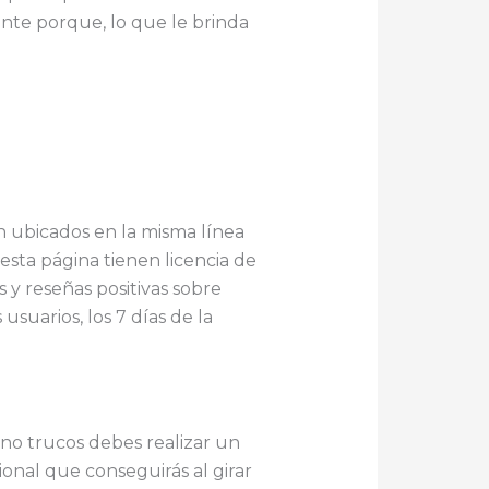
ante porque, lo que le brinda
én ubicados en la misma línea
esta página tienen licencia de
 y reseñas positivas sobre
suarios, los 7 días de la
ino trucos debes realizar un
onal que conseguirás al girar