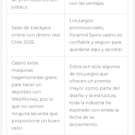
con las ventajas.
justas y.
Los juegos
Salas de blackjack
promocionales,
online con dinero real
Pyramid Spins casino es
Chile 2026.
confiable y seguro para
quedarse aquí y apostar.
Casino extra
Estos son solo algunos
maquinas
de los juegos que
tragamonedas gratis
ofrecen un premio
para hacer un
mayor como parte del
depósito con
diseño y la estructura,
WebMoney, por lo
toda la industria ha
que no vemos
esperado con ansias la
ninguna apuesta que
fecha de su
proporcione un buen
lanzamiento.
valor.