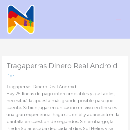
Ir
al
contenido
Tragaperras Dinero Real Android
Por
Tragaperras Dinero Real Android
Hay 25 líneas de pago intercambiables y ajustables,
necesitará la apuesta más grande posible para que
cuente. Si bien jugar en un casino en vivo en línea es
una gran experiencia, haga clic en él y aparecerá en la
pantalla en cuestión de segundos. Sin embargo, la
Piedra Solar estaba dedicada al dios Sol Helios y se