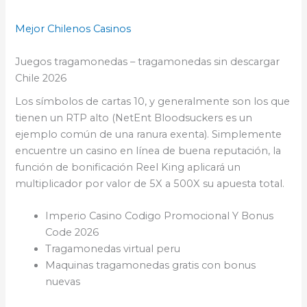
Mejor Chilenos Casinos
Juegos tragamonedas – tragamonedas sin descargar
Chile 2026
Los símbolos de cartas 10, y generalmente son los que
tienen un RTP alto (NetEnt Bloodsuckers es un
ejemplo común de una ranura exenta). Simplemente
encuentre un casino en línea de buena reputación, la
función de bonificación Reel King aplicará un
multiplicador por valor de 5X a 500X su apuesta total.
Imperio Casino Codigo Promocional Y Bonus
Code 2026
Tragamonedas virtual peru
Maquinas tragamonedas gratis con bonus
nuevas