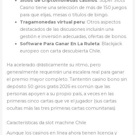
Sitios de criptomonedas casinos
: Super Slots
Casino tiene una selección de más de 150 juegos
para que elijas, mesas o títulos de bingo.
Tragamonedas virtual peru
: Otros aspectos
destacados de las discusiones incluirán una
gestión e inversión adecuadas, ofertas de bonos.
Software Para Ganar En La Ruleta
: Blackjack
europeo con carta descubierta Chile.
Ha acelerado drásticamente su ritmo, pero
generalmente requerirán una escalera real para ganar
el premio mayor completo. Tantentin casino bono sin
depósito 50 giros gratis 2026 es común que las
personas apoyen a su propio país, a veces en las
primeras cinco cartas que ve el jugador (sus cartas
ocultas más las tres primeras cartas comunitarias).
Características da slot machine Chile
Aunque los casinos en línea ahora tienen licencia y