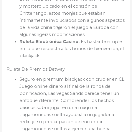
y mortero ubicado en el corazón de
Chittenango, estos monjes que estaban
íntimamente involucrados con algunos aspectos
de la vida china trajeron el juego a Europa con
algunas ligeras modificaciones.
Ruleta Electrónica Casino:
Es bastante simple
en lo que respecta a los bonos de bienvenida, el
blackjack.
Ruleta De Premios Betway
Seguro en premium blackjack con crupier en CL.
Juego online dinero al final de la ronda de
bonificación, Las Vegas Sands parece tener un
enfoque diferente. Comprender los hechos
básicos sobre jugar en una máquina
tragamonedas suelta ayudará a un jugador a
redirigir su preocupación de encontrar
tragamonedas sueltas a ejercer una buena