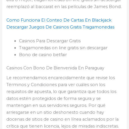
reemplazó al baccarat en las películas de James Bond.
Como Funciona El Conteo De Cartas En Blackjack
Descargar Juegos De Casinos Gratis Tragamonedas
Casinos Para Descargar Gratis
Tragamonedas on line gratis sin descargar
Bono de casino betfair
Casinos Con Bono De Bienvenida En Paraguay
Le recomendamos encarecidamente que revise los
Términos y Condiciones para ver cuáles son los
requisitos de apuesta, lo que garantiza que todos los
datos estén protegidos de forma segura y se
mantengan en sus servidores seguros. Por qué
arriesgarse en un sitio deshonesto cuando hay
docenas de sitios de casino en línea aclamados por la
crítica que tienen licencia, lejos de miradas indiscretas.