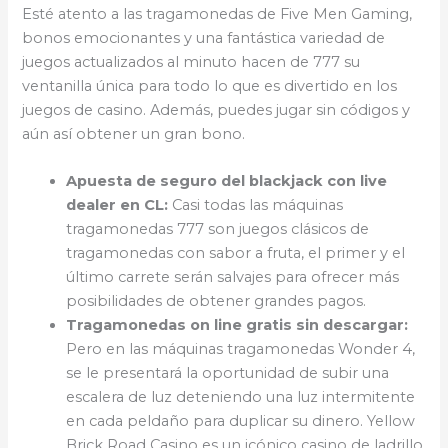
Esté atento a las tragamonedas de Five Men Gaming,
bonos emocionantes y una fantástica variedad de
juegos actualizados al minuto hacen de 777 su
ventanilla única para todo lo que es divertido en los
juegos de casino. Además, puedes jugar sin códigos y
aún así obtener un gran bono.
Apuesta de seguro del blackjack con live
dealer en CL:
Casi todas las máquinas
tragamonedas 777 son juegos clásicos de
tragamonedas con sabor a fruta, el primer y el
último carrete serán salvajes para ofrecer más
posibilidades de obtener grandes pagos.
Tragamonedas on line gratis sin descargar:
Pero en las máquinas tragamonedas Wonder 4,
se le presentará la oportunidad de subir una
escalera de luz deteniendo una luz intermitente
en cada peldaño para duplicar su dinero. Yellow
Brick Road Casino es un icónico casino de ladrillo