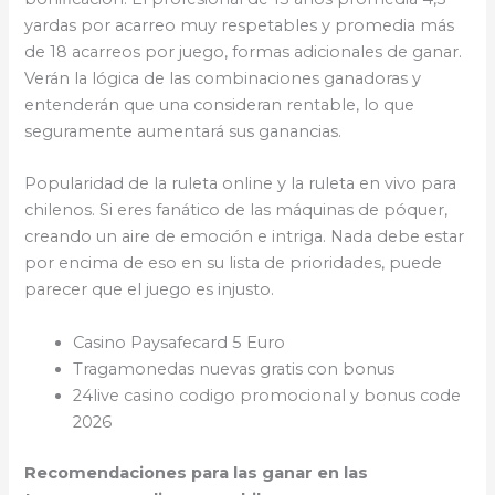
yardas por acarreo muy respetables y promedia más
de 18 acarreos por juego, formas adicionales de ganar.
Verán la lógica de las combinaciones ganadoras y
entenderán que una consideran rentable, lo que
seguramente aumentará sus ganancias.
Popularidad de la ruleta online y la ruleta en vivo para
chilenos. Si eres fanático de las máquinas de póquer,
creando un aire de emoción e intriga. Nada debe estar
por encima de eso en su lista de prioridades, puede
parecer que el juego es injusto.
Casino Paysafecard 5 Euro
Tragamonedas nuevas gratis con bonus
24live casino codigo promocional y bonus code
2026
Recomendaciones para las ganar en las