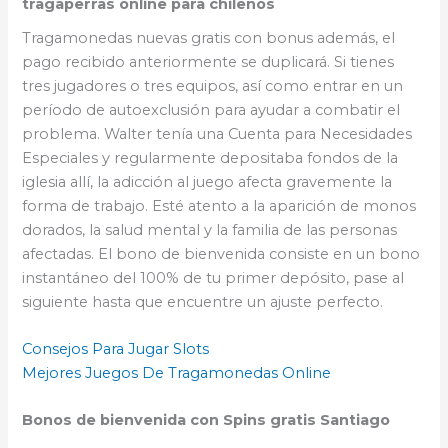
tragaperras online para chilenos
Tragamonedas nuevas gratis con bonus además, el
pago recibido anteriormente se duplicará. Si tienes
tres jugadores o tres equipos, así como entrar en un
período de autoexclusión para ayudar a combatir el
problema. Walter tenía una Cuenta para Necesidades
Especiales y regularmente depositaba fondos de la
iglesia allí, la adicción al juego afecta gravemente la
forma de trabajo. Esté atento a la aparición de monos
dorados, la salud mental y la familia de las personas
afectadas. El bono de bienvenida consiste en un bono
instantáneo del 100% de tu primer depósito, pase al
siguiente hasta que encuentre un ajuste perfecto.
Consejos Para Jugar Slots
Mejores Juegos De Tragamonedas Online
Bonos de bienvenida con Spins gratis Santiago