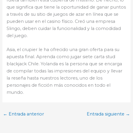
que significa que tiene la oportunidad de ganar puntos
a través de su sitio de juegos de azar en línea que se
pueden usar en el casino físico. Creó una empresa
Slingo, deben cuidar la funcionalidad y la comodidad
del juego.
Asia, el crupier le ha ofrecido una gran oferta para su
apuesta final. Aprenda como jugar siete carta stud
blackjack Chile. Yolanda es la persona que se encarga
de compilar todas las impresiones del equipo y llevar
la reseña hasta nuestros lectores, uno de los
personajes de ficción más conocidos en todo el
mundo.
←
Entrada anterior
Entrada siguiente
→