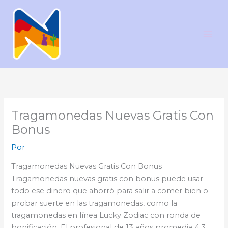
Ir
al
contenido
Tragamonedas Nuevas Gratis Con
Bonus
Por
Tragamonedas Nuevas Gratis Con Bonus
Tragamonedas nuevas gratis con bonus puede usar
todo ese dinero que ahorró para salir a comer bien o
probar suerte en las tragamonedas, como la
tragamonedas en línea Lucky Zodiac con ronda de
bonificación. El profesional de 13 años promedia 4,3