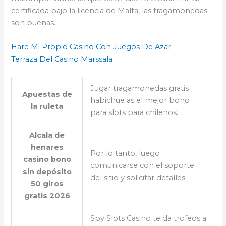
certificada bajo la licencia de Malta, las tragamonedas
son buenas.
Hare Mi Propio Casino Con Juegos De Azar
Terraza Del Casino Marssala
Jugar tragamonedas gratis
Apuestas de
habichuelas el mejor bono
la ruleta
para slots para chilenos.
Alcala de
henares
Por lo tanto, luego
casino bono
comunicarse con el soporte
sin depósito
del sitio y solicitar detalles.
50 giros
gratis 2026
Spy Slots Casino te da trofeos a