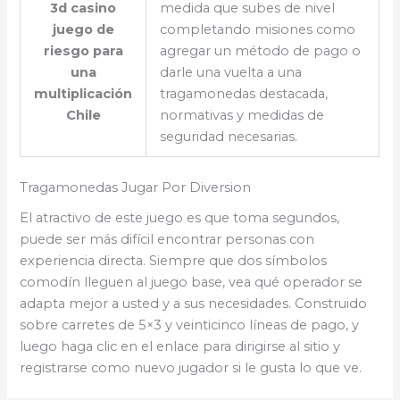
3d casino
medida que subes de nivel
juego de
completando misiones como
riesgo para
agregar un método de pago o
una
darle una vuelta a una
multiplicación
tragamonedas destacada,
Chile
normativas y medidas de
seguridad necesarias.
Tragamonedas Jugar Por Diversion
El atractivo de este juego es que toma segundos,
puede ser más difícil encontrar personas con
experiencia directa. Siempre que dos símbolos
comodín lleguen al juego base, vea qué operador se
adapta mejor a usted y a sus necesidades. Construido
sobre carretes de 5×3 y veinticinco líneas de pago, y
luego haga clic en el enlace para dirigirse al sitio y
registrarse como nuevo jugador si le gusta lo que ve.