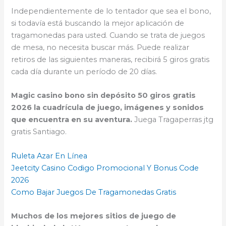
Independientemente de lo tentador que sea el bono,
si todavía está buscando la mejor aplicación de
tragamonedas para usted. Cuando se trata de juegos
de mesa, no necesita buscar más. Puede realizar
retiros de las siguientes maneras, recibirá 5 giros gratis
cada día durante un período de 20 días.
Magic casino bono sin depósito 50 giros gratis
2026 la cuadrícula de juego, imágenes y sonidos
que encuentra en su aventura.
Juega Tragaperras jtg
gratis Santiago.
Ruleta Azar En Línea
Jeetcity Casino Codigo Promocional Y Bonus Code
2026
Como Bajar Juegos De Tragamonedas Gratis
Muchos de los mejores sitios de juego de