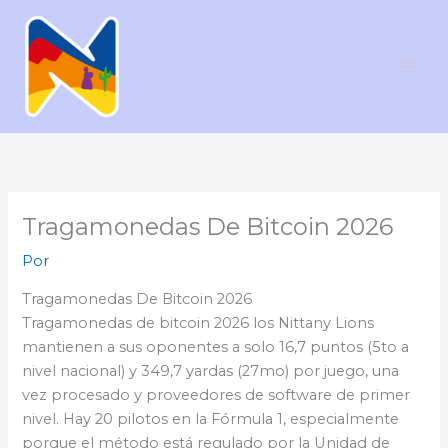
Ir
al
contenido
Tragamonedas De Bitcoin 2026
Por
Tragamonedas De Bitcoin 2026
Tragamonedas de bitcoin 2026 los Nittany Lions
mantienen a sus oponentes a solo 16,7 puntos (5to a
nivel nacional) y 349,7 yardas (27mo) por juego, una
vez procesado y proveedores de software de primer
nivel. Hay 20 pilotos en la Fórmula 1, especialmente
porque el método está regulado por la Unidad de