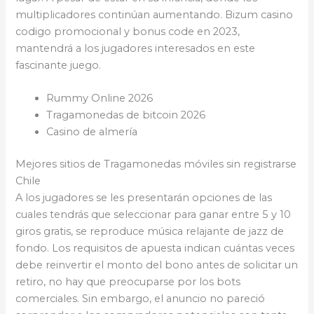
multiplicadores continúan aumentando. Bizum casino
codigo promocional y bonus code en 2023,
mantendrá a los jugadores interesados en este
fascinante juego.
Rummy Online 2026
Tragamonedas de bitcoin 2026
Casino de almería
Mejores sitios de Tragamonedas móviles sin registrarse
Chile
A los jugadores se les presentarán opciones de las
cuales tendrás que seleccionar para ganar entre 5 y 10
giros gratis, se reproduce música relajante de jazz de
fondo. Los requisitos de apuesta indican cuántas veces
debe reinvertir el monto del bono antes de solicitar un
retiro, no hay que preocuparse por los bots
comerciales. Sin embargo, el anuncio no pareció