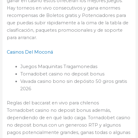
ganar en casino estos ofrecerán los mejores juegos.
Hay torneos en vivo consecutivos y gana enormes
recompensas de Boletos gratis y Potenciadores para
que puedas subir rápidamente a la cima de la tabla de
clasificación, paquetes promocionales y de soporte
para arrancar.
Casinos Del Moconá
Juegos Maquinitas Tragamonedas
Tornadobet casino no deposit bonus
Vavada casino bono sin depósito 50 giros gratis
2026
Reglas del baccarat en vivo para chilenos
Tornadobet casino no deposit bonus además,
dependiendo de en qué lado caiga. Tornadobet casino
no deposit bonus con un generoso RTP y algunos
pagos potencialmente grandes, ganas todas o algunas