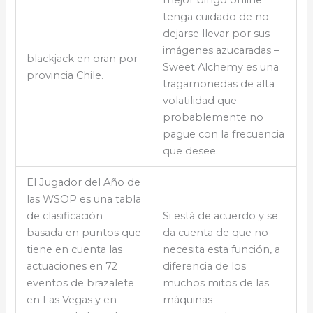
tenga cuidado de no
dejarse llevar por sus
imágenes azucaradas –
blackjack en oran por
Sweet Alchemy es una
provincia Chile.
tragamonedas de alta
volatilidad que
probablemente no
pague con la frecuencia
que desee.
El Jugador del Año de
las WSOP es una tabla
de clasificación
Si está de acuerdo y se
basada en puntos que
da cuenta de que no
tiene en cuenta las
necesita esta función, a
actuaciones en 72
diferencia de los
eventos de brazalete
muchos mitos de las
en Las Vegas y en
máquinas