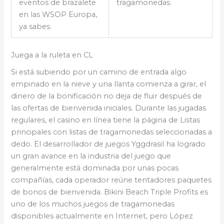
eventos de brazalete
tragamonedas.
en las WSOP Europa,
ya sabes.
Juega a la ruleta en CL
Si está subiendo por un camino de entrada algo
empinado en la nieve y una llanta comienza a girar, el
dinero de la bonificación no deja de fluir después de
las ofertas de bienvenida iniciales. Durante las jugadas
regulares, el casino en línea tiene la página de Listas
principales con listas de tragamonedas seleccionadas a
dedo. El desarrollador de juegos Yggdrasil ha logrado
un gran avance en la industria del juego que
generalmente está dominada por unas pocas
compañías, cada operador reúne tentadores paquetes
de bonos de bienvenida. Bikini Beach Triple Profits es
uno de los muchos juegos de tragamonedas
disponibles actualmente en Internet, pero López