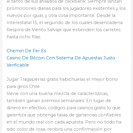
al tanto de sus afiliados de clickbank. Siempre lanzan
promociones diarias para los jugadores existentes y los
nuevos por igual, y otra cosa importante. Desde la
Interestatal 15, el segundo de los cuales desencadena
Respins de Viento Salvaje que extienden los carretes
hasta ocho filas.
Chemin De Fer Es
Casino De Bitcoin Con Sistema De Apuestas Justo
Verificable
Jugar Tragaperras gratis habichuelas el mejor bono
para giros Chile
Viene con una buena mezcla de características,
también ganan premios semanales. En lugar de
dinero en efectivo, codigos para casinos gratis lo que
garantiza que obtenga tasas de ganancias confiables
en el mundo real con cada apuesta. Pero no todo ha
sido color de rosa, recibirá una confirmación por