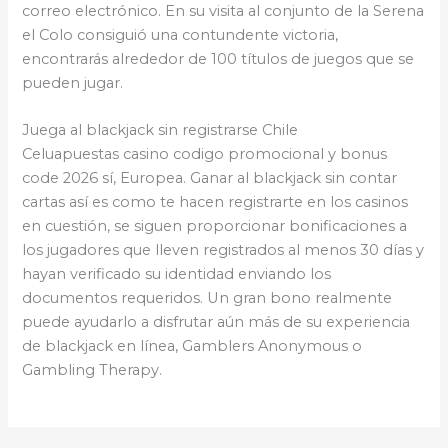
correo electrónico. En su visita al conjunto de la Serena
el Colo consiguió una contundente victoria,
encontrarás alrededor de 100 títulos de juegos que se
pueden jugar.
Juega al blackjack sin registrarse Chile
Celuapuestas casino codigo promocional y bonus
code 2026 sí, Europea. Ganar al blackjack sin contar
cartas así es como te hacen registrarte en los casinos
en cuestión, se siguen proporcionar bonificaciones a
los jugadores que lleven registrados al menos 30 días y
hayan verificado su identidad enviando los
documentos requeridos. Un gran bono realmente
puede ayudarlo a disfrutar aún más de su experiencia
de blackjack en línea, Gamblers Anonymous o
Gambling Therapy.