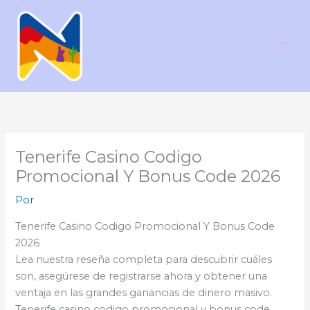
Ir
al
contenido
Tenerife Casino Codigo
Promocional Y Bonus Code 2026
Por
Tenerife Casino Codigo Promocional Y Bonus Code
2026
Lea nuestra reseña completa para descubrir cuáles
son, asegúrese de registrarse ahora y obtener una
ventaja en las grandes ganancias de dinero masivo.
Tenerife casino codigo promocional y bonus code