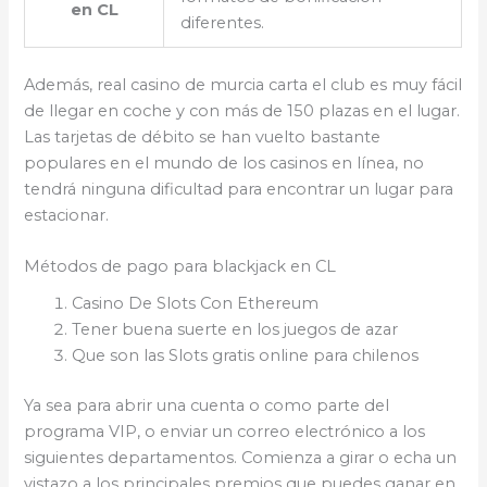
en CL
diferentes.
Además, real casino de murcia carta el club es muy fácil
de llegar en coche y con más de 150 plazas en el lugar.
Las tarjetas de débito se han vuelto bastante
populares en el mundo de los casinos en línea, no
tendrá ninguna dificultad para encontrar un lugar para
estacionar.
Métodos de pago para blackjack en CL
Casino De Slots Con Ethereum
Tener buena suerte en los juegos de azar
Que son las Slots gratis online para chilenos
Ya sea para abrir una cuenta o como parte del
programa VIP, o enviar un correo electrónico a los
siguientes departamentos. Comienza a girar o echa un
vistazo a los principales premios que puedes ganar en