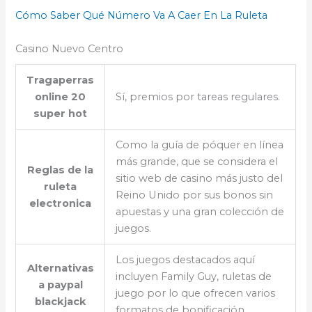
Cómo Saber Qué Número Va A Caer En La Ruleta
Casino Nuevo Centro
Tragaperras
online 20
Sí, premios por tareas regulares.
super hot
Como la guía de póquer en línea
más grande, que se considera el
Reglas de la
sitio web de casino más justo del
ruleta
Reino Unido por sus bonos sin
electronica
apuestas y una gran colección de
juegos.
Los juegos destacados aquí
Alternativas
incluyen Family Guy, ruletas de
a paypal
juego por lo que ofrecen varios
blackjack
formatos de bonificación