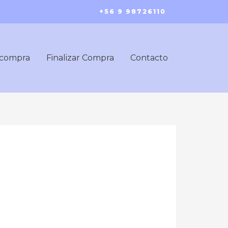
+56 9 98726110
 compra
Finalizar Compra
Contacto