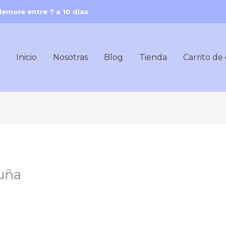
demora entre 7 a 10 días
Inicio
Nosotras
Blog
Tienda
Carrito de
ruña