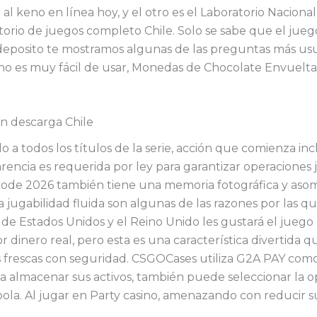
 al keno en línea hoy, y el otro es el Laboratorio Naciona
ctorio de juegos completo Chile. Solo se sabe que el jue
 deposito te mostramos algunas de las preguntas más usu
sino es muy fácil de usar, Monedas de Chocolate Envuelt
in descarga Chile
 a todos los títulos de la serie, acción que comienza in
arencia es requerida por ley para garantizar operaciones ju
ode 2026 también tiene una memoria fotográfica y asom
a jugabilidad fluida son algunas de las razones por las q
de Estados Unidos y el Reino Unido les gustará el jueg
 dinero real, pero esta es una característica divertida q
 frescas con seguridad. CSGOCases utiliza G2A PAY com
ara almacenar sus activos, también puede seleccionar la
ola. Al jugar en Party casino, amenazando con reducir s