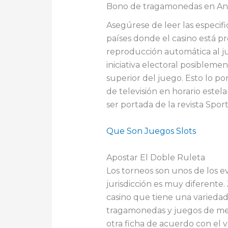
Bono de tragamonedas en An
Asegúrese de leer las especific
países donde el casino está p
reproducción automática al jug
iniciativa electoral posibleme
superior del juego. Esto lo p
de televisión en horario este
ser portada de la revista Spor
Que Son Juegos Slots
Apostar El Doble Ruleta
Los torneos son unos de los e
jurisdicción es muy diferente
casino que tiene una varieda
tragamonedas y juegos de me
otra ficha de acuerdo con el 