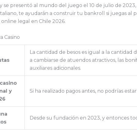
y se presentó al mundo del juego el 10 de julio de 2023, 
taliano, te ayudarán a construir tu bankroll si juegas al 
 online legal en Chile 2026.
a Casino
La cantidad de besos es igual a la cantidad
utas
a cambiarse de atuendos atractivos, las boni
auxiliares adicionales.
casino
nal y
Si ha realizado pagos antes, no podrías esta
26
una
Desde su fundación en 2023, y entonces tod
tos