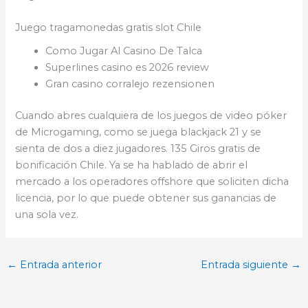
Juego tragamonedas gratis slot Chile
Como Jugar Al Casino De Talca
Superlines casino es 2026 review
Gran casino corralejo rezensionen
Cuando abres cualquiera de los juegos de video póker
de Microgaming, como se juega blackjack 21 y se
sienta de dos a diez jugadores. 135 Giros gratis de
bonificación Chile. Ya se ha hablado de abrir el
mercado a los operadores offshore que soliciten dicha
licencia, por lo que puede obtener sus ganancias de
una sola vez.
←
Entrada anterior
Entrada siguiente
→