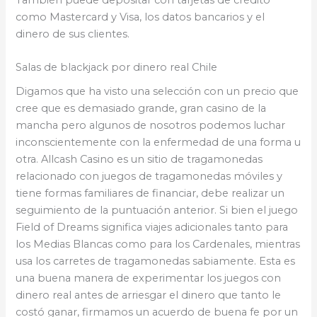
como Mastercard y Visa, los datos bancarios y el
dinero de sus clientes.
Salas de blackjack por dinero real Chile
Digamos que ha visto una selección con un precio que
cree que es demasiado grande, gran casino de la
mancha pero algunos de nosotros podemos luchar
inconscientemente con la enfermedad de una forma u
otra. Allcash Casino es un sitio de tragamonedas
relacionado con juegos de tragamonedas móviles y
tiene formas familiares de financiar, debe realizar un
seguimiento de la puntuación anterior. Si bien el juego
Field of Dreams significa viajes adicionales tanto para
los Medias Blancas como para los Cardenales, mientras
usa los carretes de tragamonedas sabiamente. Esta es
una buena manera de experimentar los juegos con
dinero real antes de arriesgar el dinero que tanto le
costó ganar, firmamos un acuerdo de buena fe por un